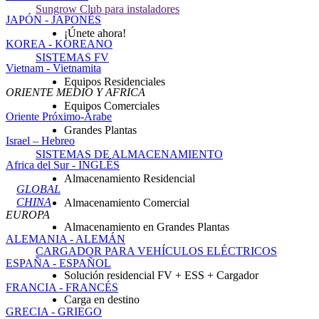
Sungrow Club para instaladores
JAPÓN - JAPONÉS
¡Únete ahora!
KOREA - KOREANO
SISTEMAS FV
Vietnam - Vietnamita
Equipos Residenciales
ORIENTE MEDIO Y AFRICA
Equipos Comerciales
Oriente Próximo-Árabe
Grandes Plantas
Israel – Hebreo
SISTEMAS DE ALMACENAMIENTO
Africa del Sur - INGLÉS
Almacenamiento Residencial
GLOBAL
CHINA
Almacenamiento Comercial
EUROPA
Almacenamiento en Grandes Plantas
ALEMANIA - ALEMÁN
CARGADOR PARA VEHÍCULOS ELÉCTRICOS
ESPAÑA - ESPAÑOL
Solución residencial FV + ESS + Cargador
FRANCIA - FRANCÉS
Carga en destino
GRECIA - GRIEGO