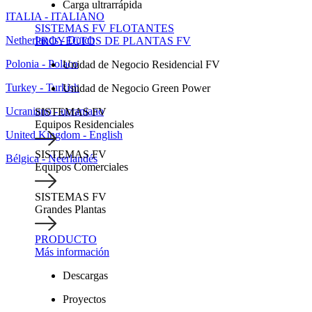
Carga ultrarrápida
ITALIA - ITALIANO
SISTEMAS FV FLOTANTES
Netherlands - Dutch
PROYECTOS DE PLANTAS FV
Polonia - Polaco
Unidad de Negocio Residencial FV
Turkey - Turkish
Unidad de Negocio Green Power
Ucraniano - ucraniano
SISTEMAS FV
Equipos Residenciales
United Kingdom - English
SISTEMAS FV
Bélgica - Neerlandés
Equipos Comerciales
SISTEMAS FV
Grandes Plantas
PRODUCTO
Más información
Descargas
Proyectos